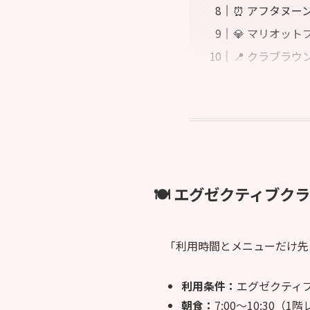
⏰ アフタヌー
💎 マリオッ
📍 クラブラ
🍽️ エグゼクティブ
「利用時間とメニューだけ先
利用条件：
エグゼクティ
朝食：
7:00〜10:30