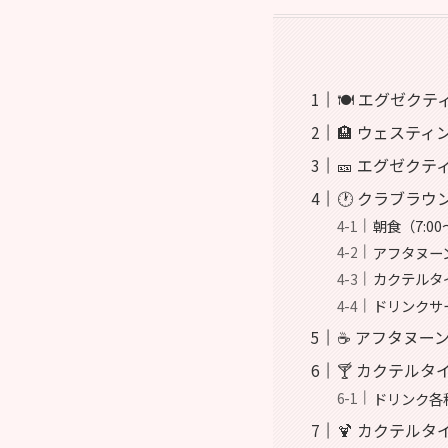
🍽️ エグゼ
🏨 ウェステ
🎫 エグゼク
🕐 クラブラ
朝食（7:00
アフタヌーンテ
カクテルタイム
ドリンクサー
☕ アフタヌー
🍸 カクテル
ドリンク各
🍹 カクテル